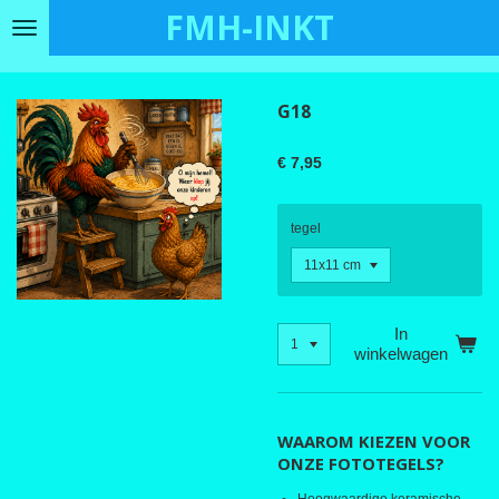
FMH-INKT
Ga
direct
naar
de
G18
hoofdinhoud
€ 7,95
tegel
In
winkelwagen
WAAROM KIEZEN VOOR
ONZE FOTOTEGELS?
Hoogwaardige keramische