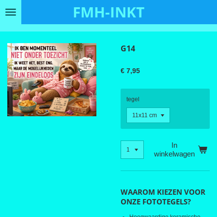
FMH-INKT
Ga
direct
naar
de
G14
hoofdinhoud
€ 7,95
tegel
In
winkelwagen
WAAROM KIEZEN VOOR
ONZE FOTOTEGELS?
Hoogwaardige keramische