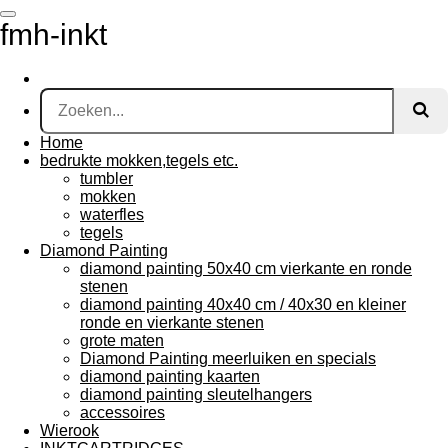
Ga
fmh-inkt
direct
naar
de
hoofdinhoud
Home
bedrukte mokken,tegels etc.
tumbler
mokken
waterfles
tegels
Diamond Painting
diamond painting 50x40 cm vierkante en ronde
stenen
diamond painting 40x40 cm / 40x30 en kleiner
ronde en vierkante stenen
grote maten
Diamond Painting meerluiken en specials
diamond painting kaarten
diamond painting sleutelhangers
accessoires
Wierook