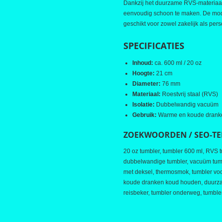
Dankzij het duurzame RVS-materiaal
eenvoudig schoon te maken. De mod
geschikt voor zowel zakelijk als pers
SPECIFICATIES
Inhoud:
ca. 600 ml / 20 oz
Hoogte:
21 cm
Diameter:
76 mm
Materiaal:
Roestvrij staal (RVS)
Isolatie:
Dubbelwandig vacuüm
Gebruik:
Warme en koude drank
ZOEKWOORDEN / SEO-T
20 oz tumbler, tumbler 600 ml, RVS 
dubbelwandige tumbler, vacuüm tumble
met deksel, thermosmok, tumbler vo
koude dranken koud houden, duurzam
reisbeker, tumbler onderweg, tumble