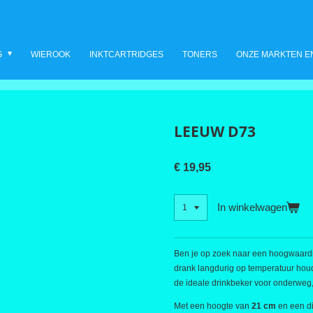
G
WIEROOK
INKTCARTRIDGES
TONERS
ONZE MARKTEN E
LEEUW D73
€ 19,95
In winkelwagen
Ben je op zoek naar een hoogwaar
drank langdurig op temperatuur houd
de ideale drinkbeker voor onderweg, o
Met een hoogte van
21 cm
en een d