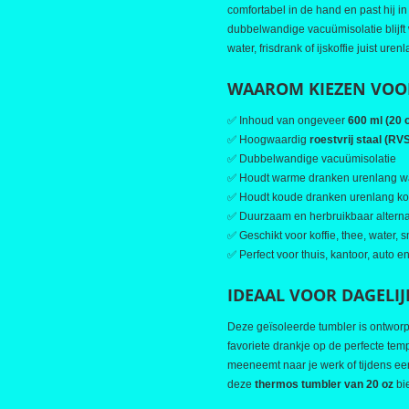
comfortabel in de hand en past hij 
dubbelwandige vacuümisolatie blijft 
water, frisdrank of ijskoffie juist uren
WAAROM KIEZEN VOOR
✅ Inhoud van ongeveer
600 ml (20 
✅ Hoogwaardig
roestvrij staal (RV
✅ Dubbelwandige vacuümisolatie
✅ Houdt warme dranken urenlang 
✅ Houdt koude dranken urenlang k
✅ Duurzaam en herbruikbaar altern
✅ Geschikt voor koffie, thee, water, s
✅ Perfect voor thuis, kantoor, auto 
IDEAAL VOOR DAGELIJ
Deze geïsoleerde tumbler is ontwor
favoriete drankje op de perfecte tem
meeneemt naar je werk of tijdens ee
deze
thermos tumbler van 20 oz
bie