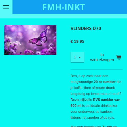
FMH-INKT
Ga
direct
naar
de
VLINDERS D70
hoofdinhoud
€ 19,95
In
winkelwagen
Ben je op zoek naar een
hoogwaardige
20 oz tumbler
die
je koffie, thee of koude drank
langdurig op temperatuur houdt?
Deze stijlvolle
RVS tumbler van
600 ml
is de ideale drinkbeker
voor onderweg, op kantoor,
tijdens het sporten of op reis.