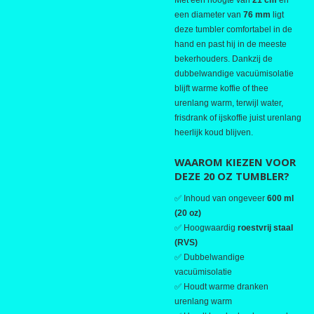
Met een hoogte van
21 cm
en
een diameter van
76 mm
ligt
deze tumbler comfortabel in de
hand en past hij in de meeste
bekerhouders. Dankzij de
dubbelwandige vacuümisolatie
blijft warme koffie of thee
urenlang warm, terwijl water,
frisdrank of ijskoffie juist urenlang
heerlijk koud blijven.
WAAROM KIEZEN VOOR
DEZE 20 OZ TUMBLER?
✅ Inhoud van ongeveer
600 ml
(20 oz)
✅ Hoogwaardig
roestvrij staal
(RVS)
✅ Dubbelwandige
vacuümisolatie
✅ Houdt warme dranken
urenlang warm