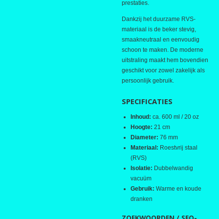
prestaties.
Dankzij het duurzame RVS-
materiaal is de beker stevig,
smaakneutraal en eenvoudig
schoon te maken. De moderne
uitstraling maakt hem bovendien
geschikt voor zowel zakelijk als
persoonlijk gebruik.
SPECIFICATIES
Inhoud:
ca. 600 ml / 20 oz
Hoogte:
21 cm
Diameter:
76 mm
Materiaal:
Roestvrij staal
(RVS)
Isolatie:
Dubbelwandig
vacuüm
Gebruik:
Warme en koude
dranken
ZOEKWOORDEN / SEO-