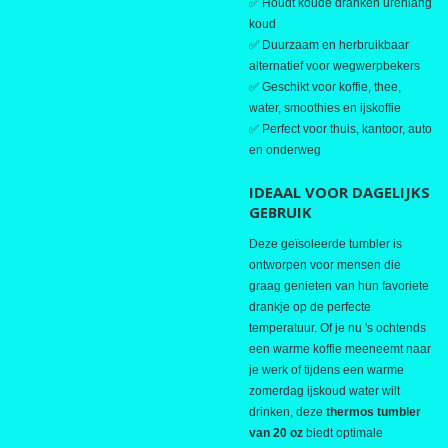
✅ Houdt koude dranken urenlang
koud
✅ Duurzaam en herbruikbaar
alternatief voor wegwerpbekers
✅ Geschikt voor koffie, thee,
water, smoothies en ijskoffie
✅ Perfect voor thuis, kantoor, auto
en onderweg
IDEAAL VOOR DAGELIJKS
GEBRUIK
Deze geïsoleerde tumbler is
ontworpen voor mensen die
graag genieten van hun favoriete
drankje op de perfecte
temperatuur. Of je nu 's ochtends
een warme koffie meeneemt naar
je werk of tijdens een warme
zomerdag ijskoud water wilt
drinken, deze
thermos tumbler
van 20 oz
biedt optimale