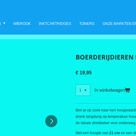
G
WIEROOK
INKTCARTRIDGES
TONERS
ONZE MARKTEN E
BOERDERIJDIEREN 
€ 19,95
In winkelwagen
Ben je op zoek naar een hoogwaar
drank langdurig op temperatuur houd
de ideale drinkbeker voor onderweg, o
Met een hoogte van
21 cm
en een d