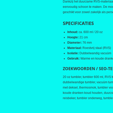
Dankzij het duurzame RVS-materiaal
eenvoudig schoon te maken. De mod
geschikt voor zowel zakelijk als pers
SPECIFICATIES
Inhoud:
ca. 600 ml / 20 oz
Hoogte:
21 cm
Diameter:
76 mm
Materiaal:
Roestvrij staal (RVS)
Isolatie:
Dubbelwandig vacuüm
Gebruik:
Warme en koude drank
ZOEKWOORDEN / SEO-T
20 oz tumbler, tumbler 600 ml, RVS 
dubbelwandige tumbler, vacuüm tumble
met deksel, thermosmok, tumbler vo
koude dranken koud houden, duurzam
reisbeker, tumbler onderweg, tumble