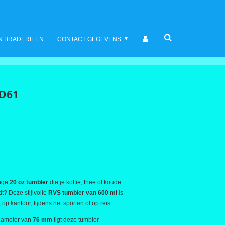
N BRADERIEËN
CONTACT GEGEVENS
D61
dige
20 oz tumbler
die je koffie, thee of koude
t? Deze stijlvolle
RVS tumbler van 600 ml
is
p kantoor, tijdens het sporten of op reis.
iameter van
76 mm
ligt deze tumbler