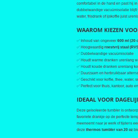
comfortabel in de hand en past hij 
dubbelwandige vacuümisolatie blijft 
water, frisdrank of ijskoffie juist uren
WAAROM KIEZEN VOOR
✅ Inhoud van ongeveer
600 ml (20 
✅ Hoogwaardig
roestvrij staal (RV
✅ Dubbelwandige vacuümisolatie
✅ Houdt warme dranken urenlang 
✅ Houdt koude dranken urenlang k
✅ Duurzaam en herbruikbaar altern
✅ Geschikt voor koffie, thee, water, s
✅ Perfect voor thuis, kantoor, auto 
IDEAAL VOOR DAGELIJ
Deze geïsoleerde tumbler is ontwor
favoriete drankje op de perfecte tem
meeneemt naar je werk of tijdens ee
deze
thermos tumbler van 20 oz
bie