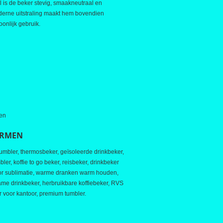
 is de beker stevig, smaakneutraal en
erne uitstraling maakt hem bovendien
oonlijk gebruik.
en
ERMEN
tumbler, thermosbeker, geïsoleerde drinkbeker,
r, koffie to go beker, reisbeker, drinkbeker
or sublimatie, warme dranken warm houden,
e drinkbeker, herbruikbare koffiebeker, RVS
r voor kantoor, premium tumbler.