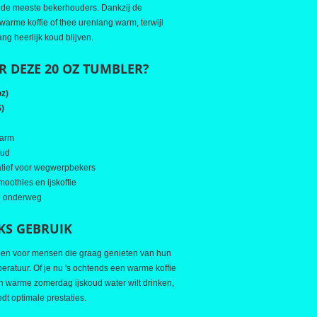
in de meeste bekerhouders. Dankzij de
warme koffie of thee urenlang warm, terwijl
lang heerlijk koud blijven.
 DEZE 20 OZ TUMBLER?
oz)
S)
warm
oud
atief voor wegwerpbekers
moothies en ijskoffie
en onderweg
KS GEBRUIK
pen voor mensen die graag genieten van hun
peratuur. Of je nu 's ochtends een warme koffie
n warme zomerdag ijskoud water wilt drinken,
dt optimale prestaties.