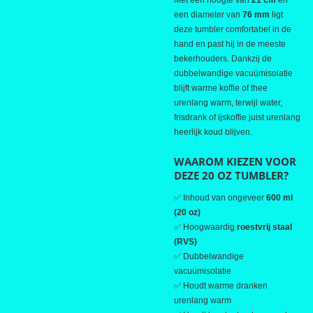
Met een hoogte van
21 cm
en
een diameter van
76 mm
ligt
deze tumbler comfortabel in de
hand en past hij in de meeste
bekerhouders. Dankzij de
dubbelwandige vacuümisolatie
blijft warme koffie of thee
urenlang warm, terwijl water,
frisdrank of ijskoffie juist urenlang
heerlijk koud blijven.
WAAROM KIEZEN VOOR
DEZE 20 OZ TUMBLER?
✅ Inhoud van ongeveer
600 ml
(20 oz)
✅ Hoogwaardig
roestvrij staal
(RVS)
✅ Dubbelwandige
vacuümisolatie
✅ Houdt warme dranken
urenlang warm