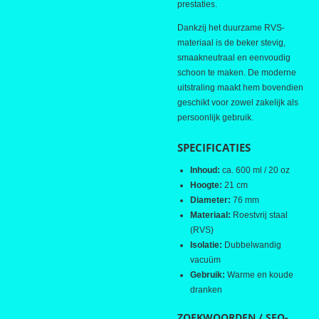
prestaties.
Dankzij het duurzame RVS-
materiaal is de beker stevig,
smaakneutraal en eenvoudig
schoon te maken. De moderne
uitstraling maakt hem bovendien
geschikt voor zowel zakelijk als
persoonlijk gebruik.
SPECIFICATIES
Inhoud:
ca. 600 ml / 20 oz
Hoogte:
21 cm
Diameter:
76 mm
Materiaal:
Roestvrij staal
(RVS)
Isolatie:
Dubbelwandig
vacuüm
Gebruik:
Warme en koude
dranken
ZOEKWOORDEN / SEO-