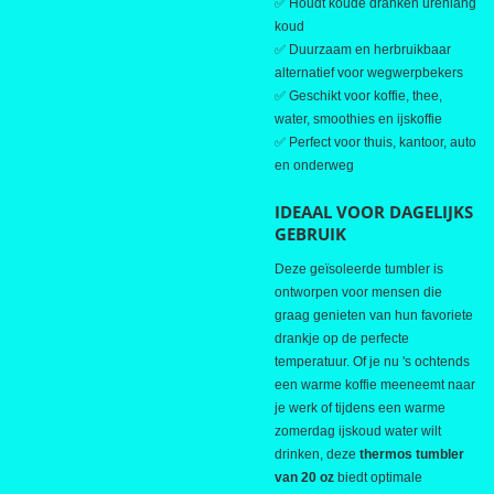
✅ Houdt koude dranken urenlang
koud
✅ Duurzaam en herbruikbaar
alternatief voor wegwerpbekers
✅ Geschikt voor koffie, thee,
water, smoothies en ijskoffie
✅ Perfect voor thuis, kantoor, auto
en onderweg
IDEAAL VOOR DAGELIJKS
GEBRUIK
Deze geïsoleerde tumbler is
ontworpen voor mensen die
graag genieten van hun favoriete
drankje op de perfecte
temperatuur. Of je nu 's ochtends
een warme koffie meeneemt naar
je werk of tijdens een warme
zomerdag ijskoud water wilt
drinken, deze
thermos tumbler
van 20 oz
biedt optimale