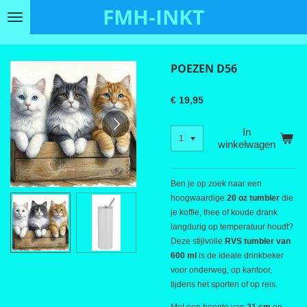
FMH-INKT
Ga
direct
naar
de
POEZEN D56
hoofdinhoud
€ 19,95
In
winkelwagen
Ben je op zoek naar een
hoogwaardige
20 oz tumbler
die
je koffie, thee of koude drank
langdurig op temperatuur houdt?
Deze stijlvolle
RVS tumbler van
600 ml
is de ideale drinkbeker
voor onderweg, op kantoor,
tijdens het sporten of op reis.