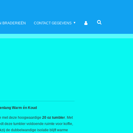
N BRADERIEËN
CONTACT GEGEVENS
renlang Warm én Koud
kje met deze hoogwaardige
20 oz tumbler
. Met
edt deze tumbler voldoende ruimte voor koffie,
ankzij de dubbelwandige isolatie blijft warme