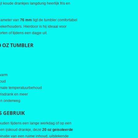
l koude drankjes langdurig heerlijk fris en
iameter van
76 mm
ligt de tumbler comfortabel
bekerhouders. Hierdoor is hij ideaal voor
rten of tijdens een dagje uit.
0 OZ TUMBLER
 warm
koud
timale temperatuurbehoud
 frisdrank en meer
 en onderweg
S GEBRUIK
houden tijdens een lange werkdag of op een
en ijskoud drankje, deze
20 oz geïsoleerde
inatie van een ruime inhoud, uitstekende