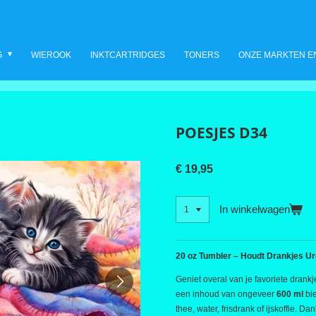
G
WIEROOK
INKTCARTRIDGES
TONERS
ONZE MARKTEN E
POESJES D34
€ 19,95
In winkelwagen
20 oz Tumbler – Houdt Drankjes U
Geniet overal van je favoriete dran
een inhoud van ongeveer
600 ml
bi
thee, water, frisdrank of ijskoffie. D