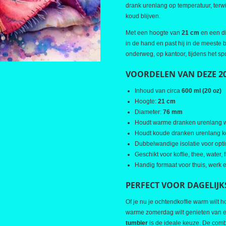
drank urenlang op temperatuur, terwij
koud blijven.
Met een hoogte van
21 cm
en een d
in de hand en past hij in de meeste 
onderweg, op kantoor, tijdens het spo
VOORDELEN VAN DEZE 2
Inhoud van circa
600 ml (20 oz)
Hoogte:
21 cm
Diameter:
76 mm
Houdt warme dranken urenlang
Houdt koude dranken urenlang 
Dubbelwandige isolatie voor op
Geschikt voor koffie, thee, water,
Handig formaat voor thuis, werk
PERFECT VOOR DAGELIJK
Of je nu je ochtendkoffie warm wilt 
warme zomerdag wilt genieten van e
tumbler
is de ideale keuze. De comb