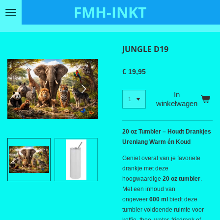
FMH-INKT
Ga
direct
naar
de
JUNGLE D19
hoofdinhoud
€ 19,95
In
winkelwagen
20 oz Tumbler – Houdt Drankjes
Urenlang Warm én Koud
Geniet overal van je favoriete
drankje met deze
hoogwaardige
20 oz tumbler
.
Met een inhoud van
ongeveer
600 ml
biedt deze
tumbler voldoende ruimte voor