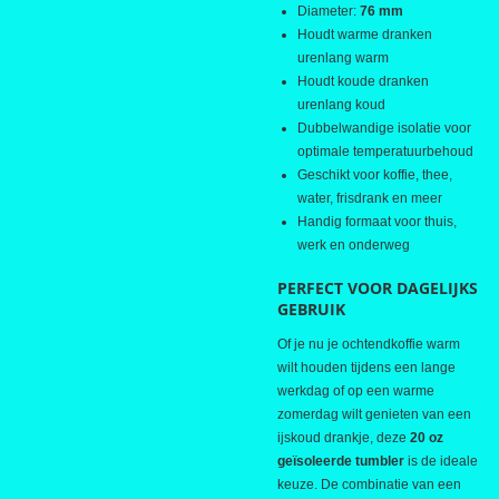
Diameter:
76 mm
Houdt warme dranken
urenlang warm
Houdt koude dranken
urenlang koud
Dubbelwandige isolatie voor
optimale temperatuurbehoud
Geschikt voor koffie, thee,
water, frisdrank en meer
Handig formaat voor thuis,
werk en onderweg
PERFECT VOOR DAGELIJKS
GEBRUIK
Of je nu je ochtendkoffie warm
wilt houden tijdens een lange
werkdag of op een warme
zomerdag wilt genieten van een
ijskoud drankje, deze
20 oz
geïsoleerde tumbler
is de ideale
keuze. De combinatie van een