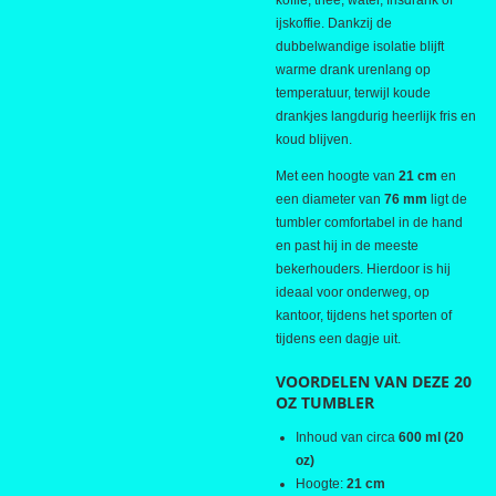
koffie, thee, water, frisdrank of
ijskoffie. Dankzij de
dubbelwandige isolatie blijft
warme drank urenlang op
temperatuur, terwijl koude
drankjes langdurig heerlijk fris en
koud blijven.
Met een hoogte van
21 cm
en
een diameter van
76 mm
ligt de
tumbler comfortabel in de hand
en past hij in de meeste
bekerhouders. Hierdoor is hij
ideaal voor onderweg, op
kantoor, tijdens het sporten of
tijdens een dagje uit.
VOORDELEN VAN DEZE 20
OZ TUMBLER
Inhoud van circa
600 ml (20
oz)
Hoogte:
21 cm