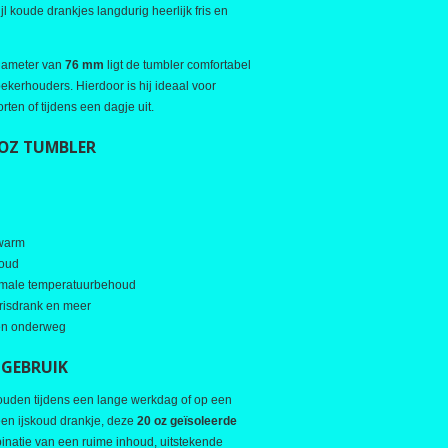
l koude drankjes langdurig heerlijk fris en
iameter van
76 mm
ligt de tumbler comfortabel
bekerhouders. Hierdoor is hij ideaal voor
rten of tijdens een dagje uit.
 OZ TUMBLER
 warm
koud
timale temperatuurbehoud
 frisdrank en meer
 en onderweg
 GEBRUIK
houden tijdens een lange werkdag of op een
en ijskoud drankje, deze
20 oz geïsoleerde
inatie van een ruime inhoud, uitstekende