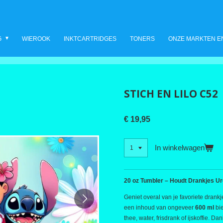
G
WIEROOK
INKTCARTRIDGES
TONERS
ONZE MARKTEN E
STICH EN LILO C52
€ 19,95
In winkelwagen
20 oz Tumbler – Houdt Drankjes U
Geniet overal van je favoriete dran
een inhoud van ongeveer
600 ml
bi
thee, water, frisdrank of ijskoffie. D