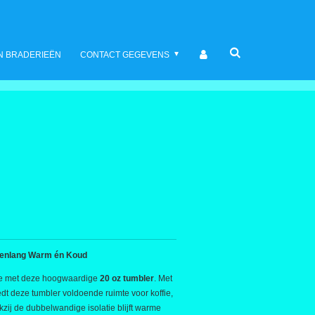
N BRADERIEËN
CONTACT GEGEVENS
renlang Warm én Koud
kje met deze hoogwaardige
20 oz tumbler
. Met
edt deze tumbler voldoende ruimte voor koffie,
ankzij de dubbelwandige isolatie blijft warme