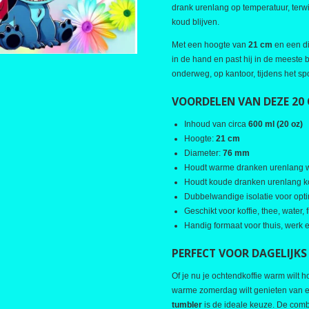
drank urenlang op temperatuur, terwij
koud blijven.
Met een hoogte van
21 cm
en een d
in de hand en past hij in de meeste 
onderweg, op kantoor, tijdens het spo
VOORDELEN VAN DEZE 20
Inhoud van circa
600 ml (20 oz)
Hoogte:
21 cm
Diameter:
76 mm
Houdt warme dranken urenlang
Houdt koude dranken urenlang 
Dubbelwandige isolatie voor op
Geschikt voor koffie, thee, water,
Handig formaat voor thuis, werk
PERFECT VOOR DAGELIJKS
Of je nu je ochtendkoffie warm wilt 
warme zomerdag wilt genieten van e
tumbler
is de ideale keuze. De comb