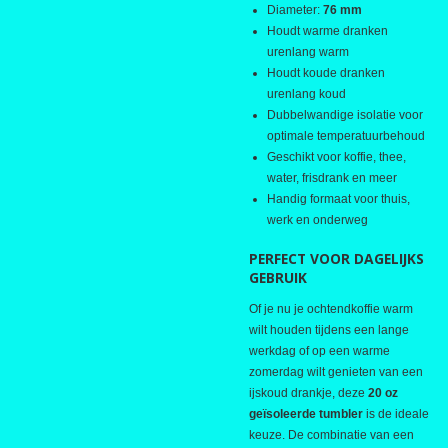
Diameter:
76 mm
Houdt warme dranken
urenlang warm
Houdt koude dranken
urenlang koud
Dubbelwandige isolatie voor
optimale temperatuurbehoud
Geschikt voor koffie, thee,
water, frisdrank en meer
Handig formaat voor thuis,
werk en onderweg
PERFECT VOOR DAGELIJKS
GEBRUIK
Of je nu je ochtendkoffie warm
wilt houden tijdens een lange
werkdag of op een warme
zomerdag wilt genieten van een
ijskoud drankje, deze
20 oz
geïsoleerde tumbler
is de ideale
keuze. De combinatie van een