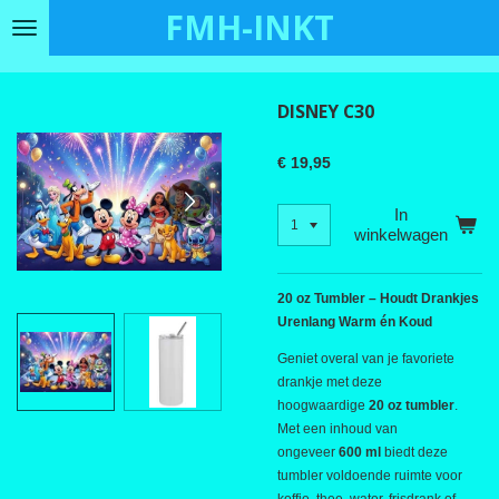
FMH-INKT
Ga
direct
naar
de
DISNEY C30
hoofdinhoud
€ 19,95
In
winkelwagen
20 oz Tumbler – Houdt Drankjes
Urenlang Warm én Koud
Geniet overal van je favoriete
drankje met deze
hoogwaardige
20 oz tumbler
.
Met een inhoud van
ongeveer
600 ml
biedt deze
tumbler voldoende ruimte voor