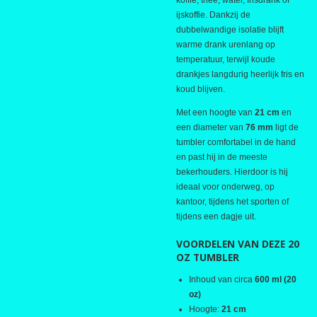
koffie, thee, water, frisdrank of
ijskoffie. Dankzij de
dubbelwandige isolatie blijft
warme drank urenlang op
temperatuur, terwijl koude
drankjes langdurig heerlijk fris en
koud blijven.
Met een hoogte van
21 cm
en
een diameter van
76 mm
ligt de
tumbler comfortabel in de hand
en past hij in de meeste
bekerhouders. Hierdoor is hij
ideaal voor onderweg, op
kantoor, tijdens het sporten of
tijdens een dagje uit.
VOORDELEN VAN DEZE 20
OZ TUMBLER
Inhoud van circa
600 ml (20
oz)
Hoogte:
21 cm