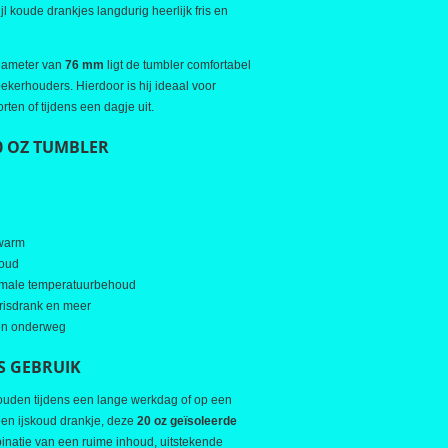
l koude drankjes langdurig heerlijk fris en
iameter van
76 mm
ligt de tumbler comfortabel
bekerhouders. Hierdoor is hij ideaal voor
rten of tijdens een dagje uit.
0 OZ TUMBLER
 warm
koud
timale temperatuurbehoud
 frisdrank en meer
 en onderweg
S GEBRUIK
houden tijdens een lange werkdag of op een
en ijskoud drankje, deze
20 oz geïsoleerde
inatie van een ruime inhoud, uitstekende