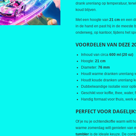
drank urenlang op temperatuur, terwij
koud blijven.
Met een hoogte van
21 cm
en een d
in de hand en past hij in de meeste 
onderweg, op kantoor, tijdens het spo
VOORDELEN VAN DEZE 2
Inhoud van circa
600 ml (20 oz)
Hoogte:
21 cm
Diameter:
76 mm
Houdt warme dranken urenlang
Houdt koude dranken urenlang 
Dubbelwandige isolatie voor op
Geschikt voor koffie, thee, water,
Handig formaat voor thuis, werk
PERFECT VOOR DAGELIJK
Of je nu je ochtendkoffie warm wilt 
warme zomerdag wilt genieten van e
tumbler
is de ideale keuze. De comb