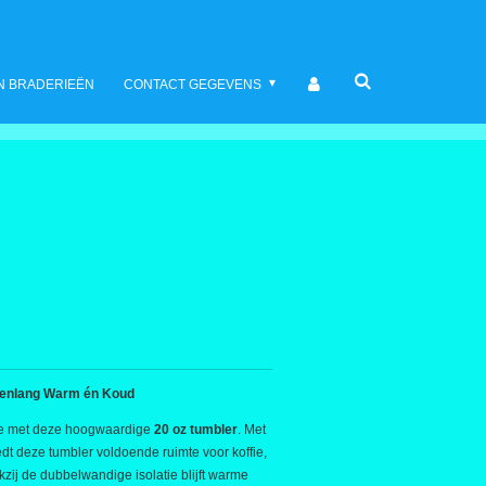
N BRADERIEËN
CONTACT GEGEVENS
renlang Warm én Koud
kje met deze hoogwaardige
20 oz tumbler
. Met
edt deze tumbler voldoende ruimte voor koffie,
ankzij de dubbelwandige isolatie blijft warme