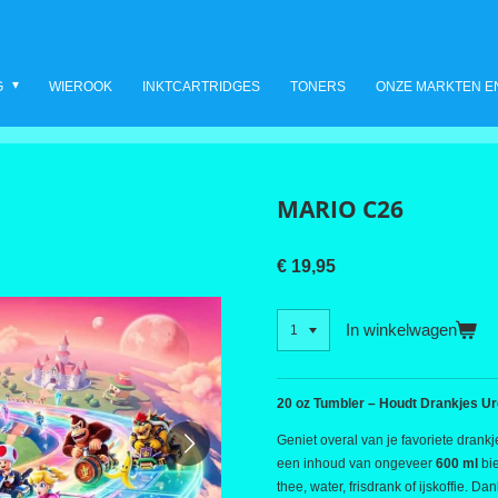
G
WIEROOK
INKTCARTRIDGES
TONERS
ONZE MARKTEN E
MARIO C26
€ 19,95
In winkelwagen
20 oz Tumbler – Houdt Drankjes U
Geniet overal van je favoriete dran
een inhoud van ongeveer
600 ml
bi
thee, water, frisdrank of ijskoffie. D