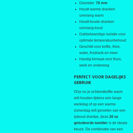
Diameter:
76 mm
Houdt warme dranken
urenlang warm
Houdt koude dranken
urenlang koud
Dubbelwandige isolatie voor
optimale temperatuurbehoud
Geschikt voor koffie, thee,
water, frisdrank en meer
Handig formaat voor thuis,
werk en onderweg
PERFECT VOOR DAGELIJKS
GEBRUIK
Of je nu je ochtendkoffie warm
wilt houden tijdens een lange
werkdag of op een warme
zomerdag wilt genieten van een
ijskoud drankje, deze
20 oz
geïsoleerde tumbler
is de ideale
keuze. De combinatie van een