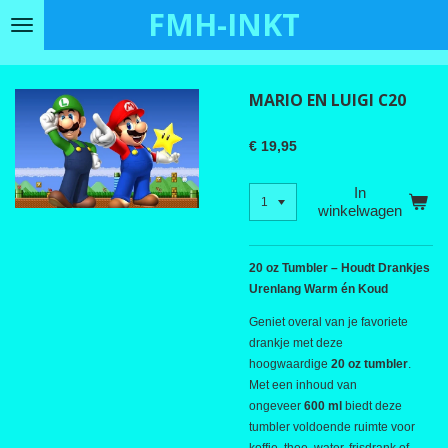
FMH-INKT
Ga
direct
naar
de
MARIO EN LUIGI C20
hoofdinhoud
€ 19,95
In
winkelwagen
20 oz Tumbler – Houdt Drankjes
Urenlang Warm én Koud
Geniet overal van je favoriete
drankje met deze
hoogwaardige
20 oz tumbler
.
Met een inhoud van
ongeveer
600 ml
biedt deze
tumbler voldoende ruimte voor