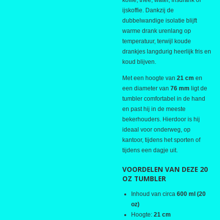
koffie, thee, water, frisdrank of
ijskoffie. Dankzij de
dubbelwandige isolatie blijft
warme drank urenlang op
temperatuur, terwijl koude
drankjes langdurig heerlijk fris en
koud blijven.
Met een hoogte van
21 cm
en
een diameter van
76 mm
ligt de
tumbler comfortabel in de hand
en past hij in de meeste
bekerhouders. Hierdoor is hij
ideaal voor onderweg, op
kantoor, tijdens het sporten of
tijdens een dagje uit.
VOORDELEN VAN DEZE 20
OZ TUMBLER
Inhoud van circa
600 ml (20
oz)
Hoogte:
21 cm