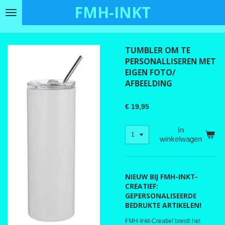
FMH-INKT
Ga
direct
naar
de
TUMBLER OM TE
hoofdinhoud
PERSONALLISEREN MET
EIGEN FOTO/
AFBEELDING
€ 19,95
In
winkelwagen
NIEUW BIJ FMH-INKT-
CREATIEF:
GEPERSONALISEERDE
BEDRUKTE ARTIKELEN!
FMH-Inkt-Creatief breidt het