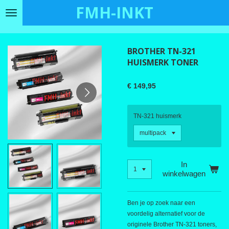
FMH-INKT
Ga
direct
naar
de
BROTHER TN-321
hoofdinhoud
HUISMERK TONER
€ 149,95
TN-321 huismerk
In
winkelwagen
Ben je op zoek naar een
voordelig alternatief voor de
originele Brother TN-321 toners,