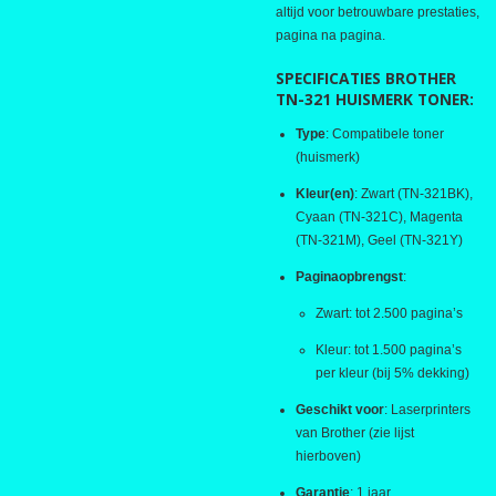
altijd voor betrouwbare prestaties,
pagina na pagina.
SPECIFICATIES BROTHER
TN-321 HUISMERK TONER:
Type
: Compatibele toner
(huismerk)
Kleur(en)
: Zwart (TN-321BK),
Cyaan (TN-321C), Magenta
(TN-321M), Geel (TN-321Y)
Paginaopbrengst
:
Zwart: tot 2.500 pagina’s
Kleur: tot 1.500 pagina’s
per kleur (bij 5% dekking)
Geschikt voor
: Laserprinters
van Brother (zie lijst
hierboven)
Garantie
: 1 jaar