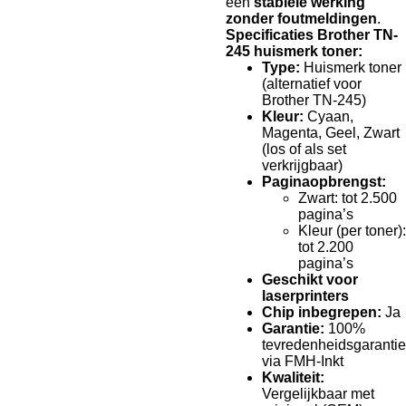
een
stabiele werking
zonder foutmeldingen
.
Specificaties Brother TN-
245 huismerk toner:
Type:
Huismerk toner
(alternatief voor
Brother TN-245)
Kleur:
Cyaan,
Magenta, Geel, Zwart
(los of als set
verkrijgbaar)
Paginaopbrengst:
Zwart: tot 2.500
pagina’s
Kleur (per toner):
tot 2.200
pagina’s
Geschikt voor
laserprinters
Chip inbegrepen:
Ja
Garantie:
100%
tevredenheidsgarantie
via FMH-Inkt
Kwaliteit:
Vergelijkbaar met