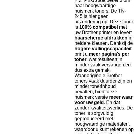
FMH-Inkt staat bekend om
haar hoogwaardige
huismerk toners. De TN-
245 is hier geen
uitzondering op. Deze toner
is
100% compatibel
met
uw Brother printer en levert
haarscherpe afdrukken
in
heldere kleuren. Dankzij de
hogere vullingscapaciteit
print u
meer pagina’s per
toner
, wat resulteert in
minder vaak vervangen en
dus extra gemak.
Waar originele Brother
toners vaak duurder zijn en
minder tonerinhoud
bevatten, biedt deze
huismerk versie
meer waar
voor uw geld
. En dat
zonder kwaliteitsverlies. De
toner is zorgvuldig
geproduceerd met
hoogwaardige materialen,
waardoor u kunt rekenen op