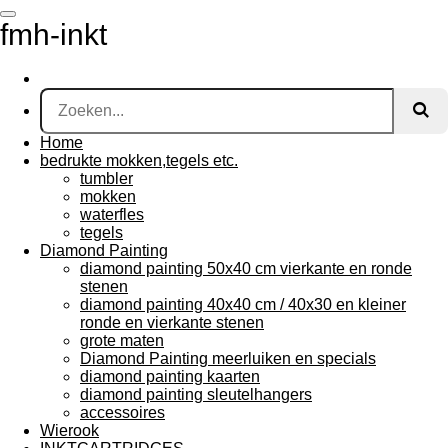
Ga
fmh-inkt
direct
naar
de
hoofdinhoud
Home
bedrukte mokken,tegels etc.
tumbler
mokken
waterfles
tegels
Diamond Painting
diamond painting 50x40 cm vierkante en ronde
stenen
diamond painting 40x40 cm / 40x30 en kleiner
ronde en vierkante stenen
grote maten
Diamond Painting meerluiken en specials
diamond painting kaarten
diamond painting sleutelhangers
accessoires
Wierook