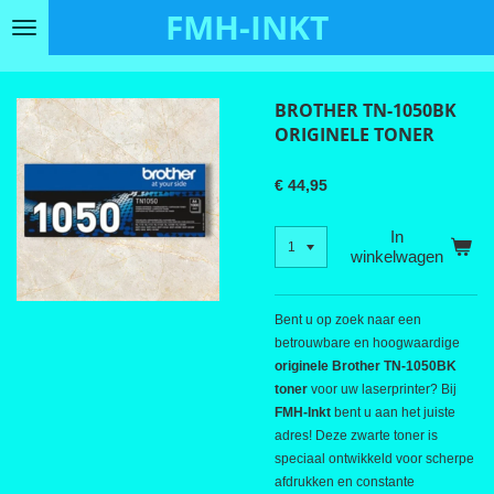
FMH-INKT
Ga
direct
naar
de
BROTHER TN-1050BK
hoofdinhoud
ORIGINELE TONER
€ 44,95
In
winkelwagen
Bent u op zoek naar een
betrouwbare en hoogwaardige
originele Brother TN-1050BK
toner
voor uw laserprinter? Bij
FMH-Inkt
bent u aan het juiste
adres! Deze zwarte toner is
speciaal ontwikkeld voor scherpe
afdrukken en constante