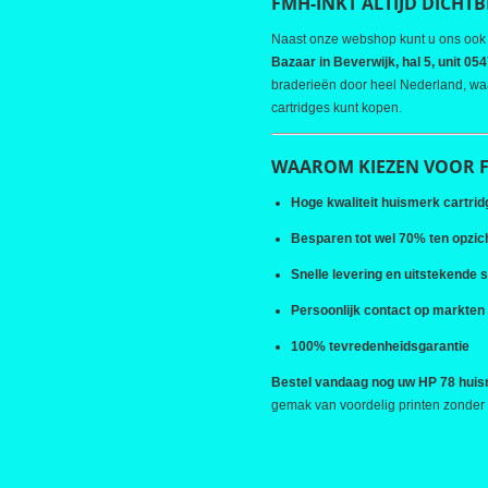
FMH-INKT ALTIJD DICHTBI
Naast onze webshop kunt u ons oo
Bazaar in Beverwijk, hal 5, unit 05
braderieën door heel Nederland, waar
cartridges kunt kopen.
WAAROM KIEZEN VOOR F
Hoge kwaliteit huismerk cartrid
Besparen tot wel 70% ten opzich
Snelle levering en uitstekende 
Persoonlijk contact op markten
100% tevredenheidsgarantie
Bestel vandaag nog uw HP 78 huis
gemak van voordelig printen zonder k