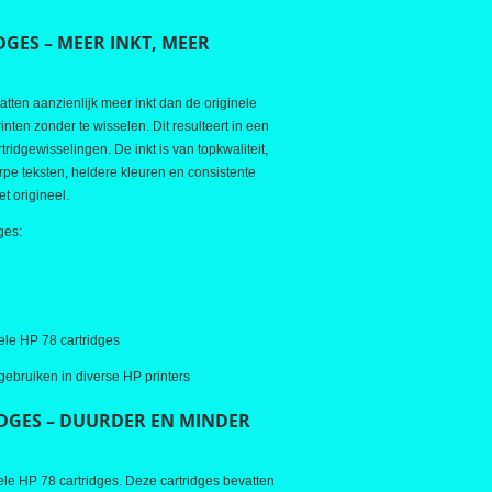
DGES – MEER INKT, MEER
tten aanzienlijk meer inkt dan de originele
inten zonder te wisselen. Dit resulteert in een
tridgewisselingen. De inkt is van topkwaliteit,
pe teksten, heldere kleuren en consistente
et origineel.
ges:
nele HP 78 cartridges
gebruiken in diverse HP printers
IDGES – DUURDER EN MINDER
ele HP 78 cartridges. Deze cartridges bevatten