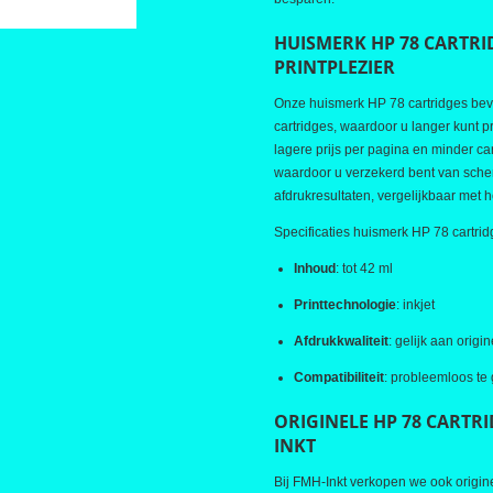
HUISMERK HP 78 CARTRI
PRINTPLEZIER
Onze huismerk HP 78 cartridges beva
cartridges, waardoor u langer kunt pr
lagere prijs per pagina en minder car
waardoor u verzekerd bent van scher
afdrukresultaten, vergelijkbaar met h
Specificaties huismerk HP 78 cartrid
Inhoud
: tot 42 ml
Printtechnologie
: inkjet
Afdrukkwaliteit
: gelijk aan origi
Compatibiliteit
: probleemloos te 
ORIGINELE HP 78 CARTR
INKT
Bij FMH-Inkt verkopen we ook origin