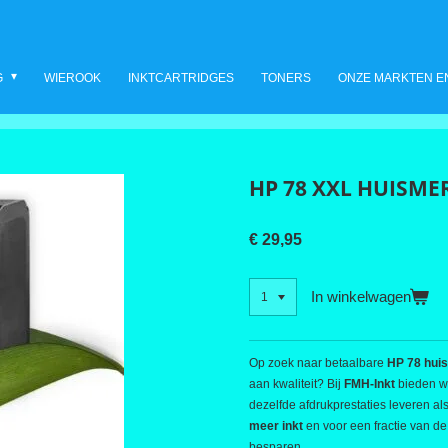
G
WIEROOK
INKTCARTRIDGES
TONERS
ONZE MARKTEN E
HP 78 XXL HUISME
€ 29,95
In winkelwagen
Op zoek naar betaalbare
HP 78 hui
aan kwaliteit? Bij
FMH-Inkt
bieden wi
dezelfde afdrukprestaties leveren al
meer inkt
en voor een fractie van de 
besparen.