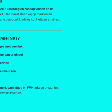
J
k
elke zaterdag en zondag vinden op de
471
. Daarnaast staan wij op markten en
 u persoonlijk advies kunt krijgen en direct
MH-INKT?
ges met veel inkt
te van origineel
service
 en beurzen
merk cartridges
bij
FMH-Inkt
en ervaar het
waliteitsverlies!