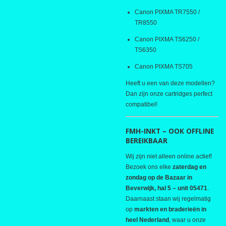
Canon PIXMA TR7550 /
TR8550
Canon PIXMA TS6250 /
TS6350
Canon PIXMA TS705
Heeft u een van deze modellen?
Dan zijn onze cartridges perfect
compatibel!
FMH-INKT – OOK OFFLINE
BEREIKBAAR
Wij zijn niet alleen online actief!
Bezoek ons elke
zaterdag en
zondag op de Bazaar in
Beverwijk, hal 5 – unit 05471
.
Daarnaast staan wij regelmatig
op
markten en braderieën in
heel Nederland
, waar u onze