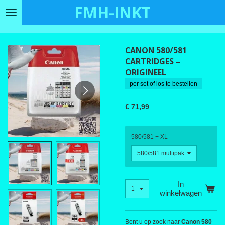
FMH-INKT
Ga
direct
naar
de
CANON 580/581
hoofdinhoud
CARTRIDGES –
ORIGINEEL
per set of los te bestellen
€ 71,99
580/581 + XL
In
winkelwagen
Bent u op zoek naar
Canon 580