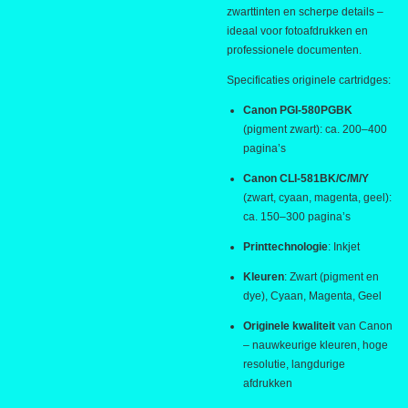
zwarttinten en scherpe details –
ideaal voor fotoafdrukken en
professionele documenten.
Specificaties originele cartridges:
Canon PGI-580PGBK
(pigment zwart): ca. 200–400
pagina’s
Canon CLI-581BK/C/M/Y
(zwart, cyaan, magenta, geel):
ca. 150–300 pagina’s
Printtechnologie
: Inkjet
Kleuren
: Zwart (pigment en
dye), Cyaan, Magenta, Geel
Originele kwaliteit
van Canon
– nauwkeurige kleuren, hoge
resolutie, langdurige
afdrukken