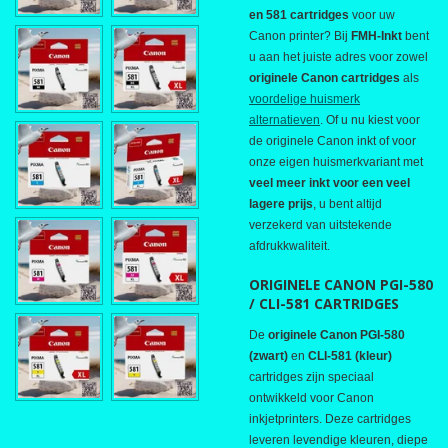
en 581 cartridges
voor uw
Canon printer? Bij
FMH-Inkt
bent
u aan het juiste adres voor zowel
originele Canon cartridges
als
voordelige huismerk
alternatieven
. Of u nu kiest voor
de originele Canon inkt of voor
onze eigen huismerkvariant met
veel meer inkt voor een veel
lagere prijs
, u bent altijd
verzekerd van uitstekende
afdrukkwaliteit.
ORIGINELE CANON PGI-580
/ CLI-581 CARTRIDGES
De
originele Canon PGI-580
(zwart)
en
CLI-581 (kleur)
cartridges zijn speciaal
ontwikkeld voor Canon
inkjetprinters. Deze cartridges
leveren levendige kleuren, diepe