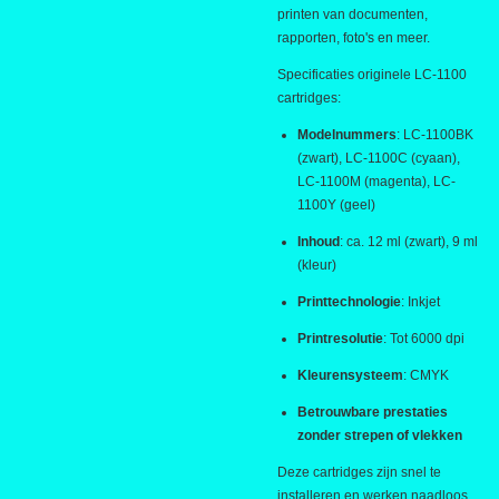
printen van documenten,
rapporten, foto's en meer.
Specificaties originele LC-1100
cartridges:
Modelnummers
: LC-1100BK
(zwart), LC-1100C (cyaan),
LC-1100M (magenta), LC-
1100Y (geel)
Inhoud
: ca. 12 ml (zwart), 9 ml
(kleur)
Printtechnologie
: Inkjet
Printresolutie
: Tot 6000 dpi
Kleurensysteem
: CMYK
Betrouwbare prestaties
zonder strepen of vlekken
Deze cartridges zijn snel te
installeren en werken naadloos