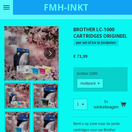
FMH-INKT
Ga
direct
naar
de
BROTHER LC-1000
hoofdinhoud
CARTRIDGES ORIGINEEL
per set of los te bestellen
€ 71,99
brother 1000
In
winkelwagen
Bent u op zoek naar de juiste
cartridges voor uw Brother