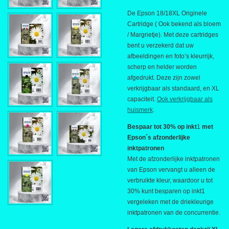
De Epson 18/18XL Originele
Cartridge ( Ook bekend als bloem
/ Margrietje). Met deze cartridges
bent u verzekerd dat uw
afbeeldingen en foto’s kleurrijk,
scherp en helder worden
afgedrukt. Deze zijn zowel
verkrijgbaar als standaard, en XL
capaciteit.
Ook verkrijgbaar als
huismerk
.
Bespaar tot 30% op inkt
1
met
Epson´s afzonderlijke
inktpatronen
Met de afzonderlijke inktpatronen
van Epson vervangt u alleen de
verbruikte kleur, waardoor u tot
30% kunt besparen op inkt1
vergeleken met de driekleurige
inktpatronen van de concurrentie.