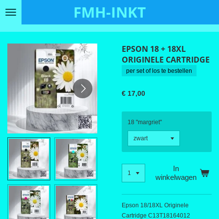
FMH-INKT
Ga
direct
naar
de
EPSON 18 + 18XL
hoofdinhoud
ORIGINELE CARTRIDGE
per set of los te bestellen
€ 17,00
18 "margriet"
In
winkelwagen
Epson 18/18XL Originele
Cartridge C13T18164012