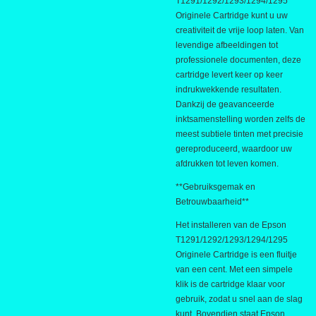
T1291/1292/1293/1294/1295
Originele Cartridge kunt u uw
creativiteit de vrije loop laten. Van
levendige afbeeldingen tot
professionele documenten, deze
cartridge levert keer op keer
indrukwekkende resultaten.
Dankzij de geavanceerde
inktsamenstelling worden zelfs de
meest subtiele tinten met precisie
gereproduceerd, waardoor uw
afdrukken tot leven komen.
**Gebruiksgemak en
Betrouwbaarheid**
Het installeren van de Epson
T1291/1292/1293/1294/1295
Originele Cartridge is een fluitje
van een cent. Met een simpele
klik is de cartridge klaar voor
gebruik, zodat u snel aan de slag
kunt. Bovendien staat Epson