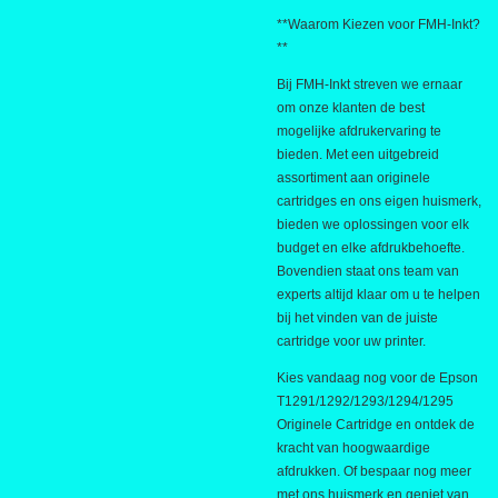
**Waarom Kiezen voor FMH-Inkt?
**
Bij FMH-Inkt streven we ernaar
om onze klanten de best
mogelijke afdrukervaring te
bieden. Met een uitgebreid
assortiment aan originele
cartridges en ons eigen huismerk,
bieden we oplossingen voor elk
budget en elke afdrukbehoefte.
Bovendien staat ons team van
experts altijd klaar om u te helpen
bij het vinden van de juiste
cartridge voor uw printer.
Kies vandaag nog voor de Epson
T1291/1292/1293/1294/1295
Originele Cartridge en ontdek de
kracht van hoogwaardige
afdrukken. Of bespaar nog meer
met ons huismerk en geniet van