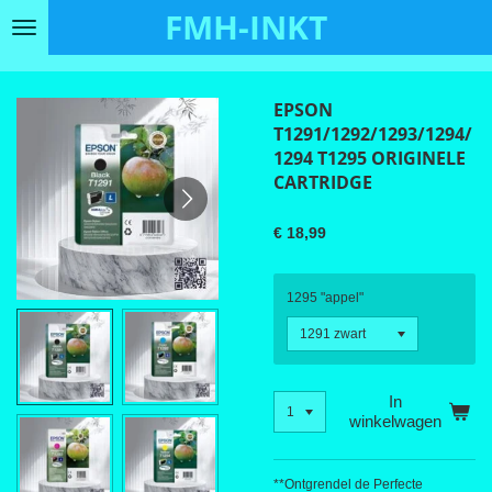
FMH-INKT
Ga
direct
naar
de
EPSON
hoofdinhoud
T1291/1292/1293/1294/
1294 T1295 ORIGINELE
CARTRIDGE
€ 18,99
1295 "appel"
In
winkelwagen
**Ontgrendel de Perfecte