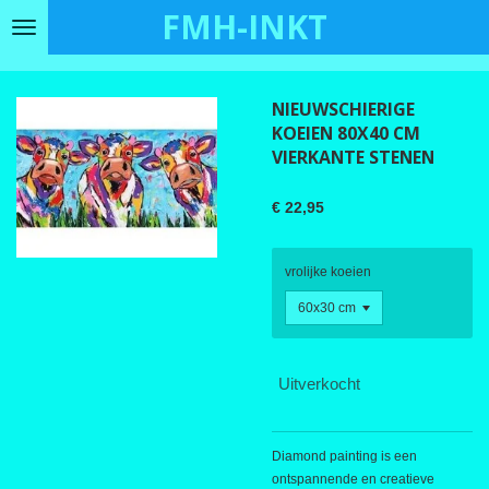
FMH-INKT
Ga
direct
naar
de
NIEUWSCHIERIGE
hoofdinhoud
KOEIEN 80X40 CM
VIERKANTE STENEN
€ 22,95
vrolijke koeien
Uitverkocht
Diamond painting is een
ontspannende en creatieve