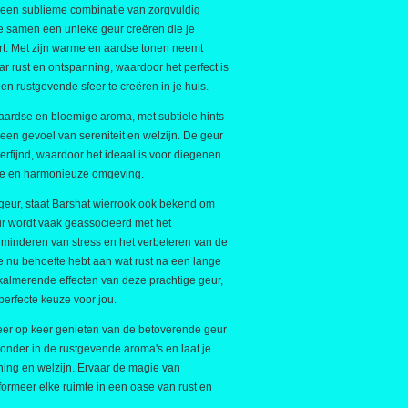
 een sublieme combinatie van zorgvuldig
e samen een unieke geur creëren die je
ert. Met zijn warme en aardse tonen neemt
r rust en ontspanning, waardoor het perfect is
n rustgevende sfeer te creëren in je huis.
aardse en bloemige aroma, met subtiele hints
een gevoel van sereniteit en welzijn. De geur
verfijnd, waardoor het ideaal is voor diegenen
de en harmonieuze omgeving.
 geur, staat Barshat wierrook ook bekend om
r wordt vaak geassocieerd met het
minderen van stress en het verbeteren van de
 nu behoefte hebt aan wat rust na een lange
kalmerende effecten van deze prachtige geur,
perfecte keuze voor jou.
 keer op keer genieten van de betoverende geur
onder in de rustgevende aroma's en laat je
ing en welzijn. Ervaar de magie van
formeer elke ruimte in een oase van rust en