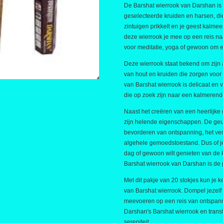
De Barshat wierrook van Darshan is
geselecteerde kruiden en harsen, di
zintuigen prikkelt en je geest kalme
deze wierrook je mee op een reis naa
voor meditatie, yoga of gewoon om ee
Deze wierrook staat bekend om zijn 
van hout en kruiden die zorgen voor 
van Barshat wierrook is delicaat en 
die op zoek zijn naar een kalmeren
Naast het creëren van een heerlijke
zijn helende eigenschappen. De geu
bevorderen van ontspanning, het ver
algehele gemoedstoestand. Dus of je
dag of gewoon wilt genieten van de 
Barshat wierrook van Darshan is de 
Met dit pakje van 20 stokjes kun je
van Barshat wierrook. Dompel jezelf 
meevoeren op een reis van ontspann
Darshan's Barshat wierrook en trans
sereniteit.