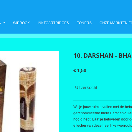
G
WIEROOK
INKTCARTRIDGES
TONERS
ONZE MARKTEN E
10. DARSHAN - BH
€ 1,50
Uitverkocht
Wil je jouw ruimte vullen met de be
gerenommeerde merk Darshan? Dan is
nodig hebt! Laat je betoveren door 
effecten van deze heerlijke wierrook.