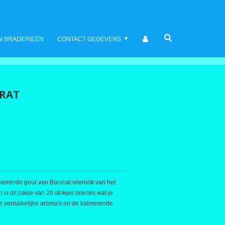
N BRADERIEËN
CONTACT GEGEVENS
ARAT
toverende geur van Barshat wierook van het
 dit pakje van 20 stokjes precies wat je
de verrukkelijke aroma's en de kalmerende