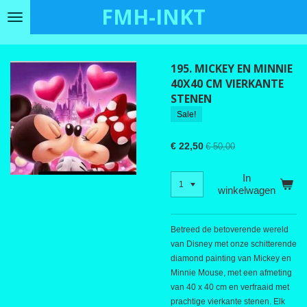
FMH-INKT
Ga
direct
naar
de
195. MICKEY EN MINNIE
hoofdinhoud
40X40 CM VIERKANTE
STENEN
Sale!
€ 22,50
€ 50,00
In
winkelwagen
Betreed de betoverende wereld
van Disney met onze schitterende
diamond painting van Mickey en
Minnie Mouse, met een afmeting
van 40 x 40 cm en verfraaid met
prachtige vierkante stenen. Elk