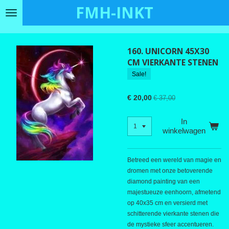
FMH-INKT
Ga
direct
naar
de
160. UNICORN 45X30
hoofdinhoud
CM VIERKANTE STENEN
Sale!
€ 20,00
€ 37,00
In
winkelwagen
Betreed een wereld van magie en
dromen met onze betoverende
diamond painting van een
majestueuze eenhoorn, afmetend
op 40x35 cm en versierd met
schitterende vierkante stenen die
de mystieke sfeer accentueren.