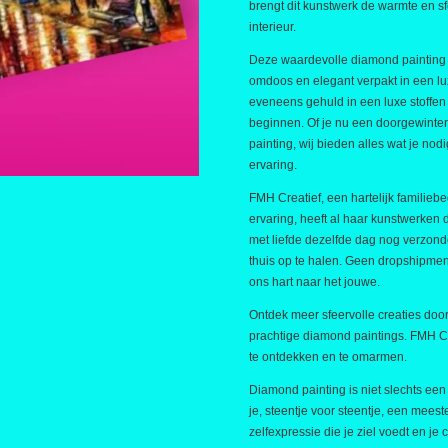
brengt dit kunstwerk de warmte en sfe
interieur.
Deze waardevolle diamond painting 
omdoos en elegant verpakt in een lu
eveneens gehuld in een luxe stoffen 
beginnen. Of je nu een doorgewinter
painting, wij bieden alles wat je nod
ervaring.
FMH Creatief, een hartelijk familieb
ervaring, heeft al haar kunstwerken d
met liefde dezelfde dag nog verzonde
thuis op te halen. Geen dropshipment
ons hart naar het jouwe.
Ontdek meer sfeervolle creaties door
prachtige diamond paintings. FMH Crea
te ontdekken en te omarmen.
Diamond painting is niet slechts een
je, steentje voor steentje, een meest
zelfexpressie die je ziel voedt en je 