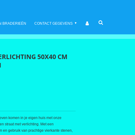
N BRADERIEËN
CONTACT GEGEVENS
VERLICHTING 50X40 CM
N
leven komen in je eigen huis met onze
n straat met verlichting. Met een
 en gebruik van prachtige vierkante stenen,