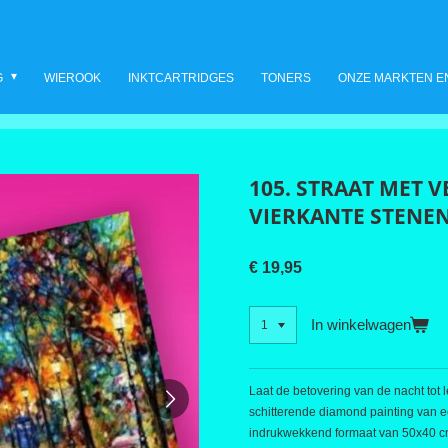
G
WIEROOK
INKTCARTRIDGES
TONERS
ONZE MARKTEN E
105. STRAAT MET 
VIERKANTE STENE
€ 19,95
In winkelwagen
Laat de betovering van de nacht tot 
schitterende diamond painting van ee
indrukwekkend formaat van 50x40 cm