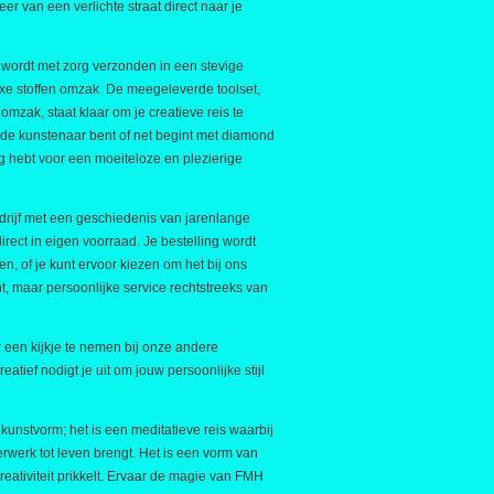
er van een verlichte straat direct naar je
wordt met zorg verzonden in een stevige
xe stoffen omzak. De meegeleverde toolset,
omzak, staat klaar om je creatieve reis te
de kunstenaar bent of net begint met diamond
ig hebt voor een moeiteloze en plezierige
edrijf met een geschiedenis van jarenlange
irect in eigen voorraad. Je bestelling wordt
n, of je kunt ervoor kiezen om het bij ons
, maar persoonlijke service rechtstreeks van
 een kijkje te nemen bij onze andere
tief nodigt je uit om jouw persoonlijke stijl
 kunstvorm; het is een meditatieve reis waarbij
erwerk tot leven brengt. Het is een vorm van
creativiteit prikkelt. Ervaar de magie van FMH