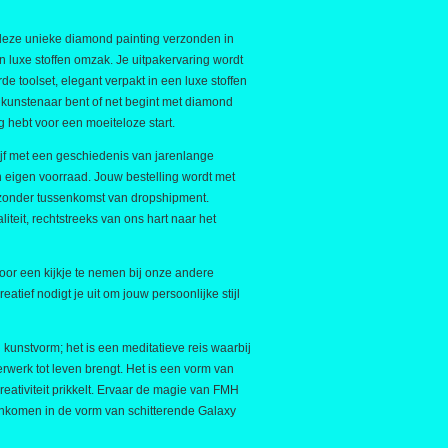
 deze unieke diamond painting verzonden in
 luxe stoffen omzak. Je uitpakervaring wordt
e toolset, elegant verpakt in een luxe stoffen
kunstenaar bent of net begint met diamond
ig hebt voor een moeiteloze start.
jf met een geschiedenis van jarenlange
in eigen voorraad. Jouw bestelling wordt met
 zonder tussenkomst van dropshipment.
iteit, rechtstreeks van ons hart naar het
or een kijkje te nemen bij onze andere
tief nodigt je uit om jouw persoonlijke stijl
kunstvorm; het is een meditatieve reis waarbij
erwerk tot leven brengt. Het is een vorm van
creativiteit prikkelt. Ervaar de magie van FMH
enkomen in de vorm van schitterende Galaxy