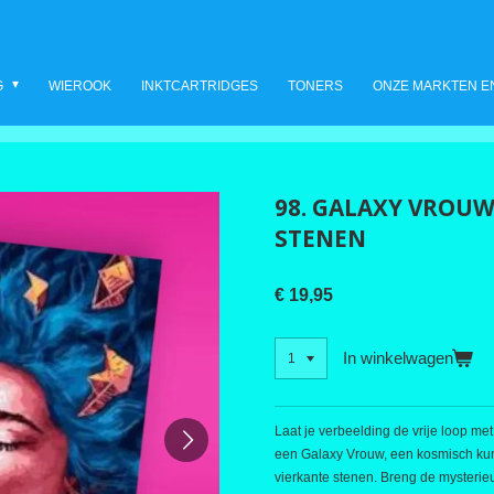
G
WIEROOK
INKTCARTRIDGES
TONERS
ONZE MARKTEN E
98. GALAXY VROUW
STENEN
€ 19,95
In winkelwagen
Laat je verbeelding de vrije loop 
een Galaxy Vrouw, een kosmisch ku
vierkante stenen. Breng de mysterieu