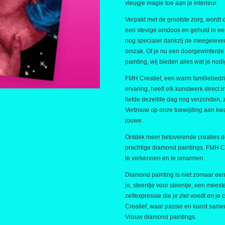
vleugje magie toe aan je interieur.
Verpakt met de grootste zorg, wordt
een stevige omdoos en gehuld in een
nog specialer dankzij de meegeleverd
omzak. Of je nu een doorgewinterde 
painting, wij bieden alles wat je nod
FMH Creatief, een warm familiebedri
ervaring, heeft elk kunstwerk direct 
liefde dezelfde dag nog verzonden,
Vertrouw op onze toewijding aan kwal
jouwe.
Ontdek meer betoverende creaties do
prachtige diamond paintings. FMH Crea
te verkennen en te omarmen.
Diamond painting is niet zomaar een 
je, steentje voor steentje, een meest
zelfexpressie die je ziel voedt en je 
Creatief, waar passie en kunst sam
Vrouw diamond paintings.