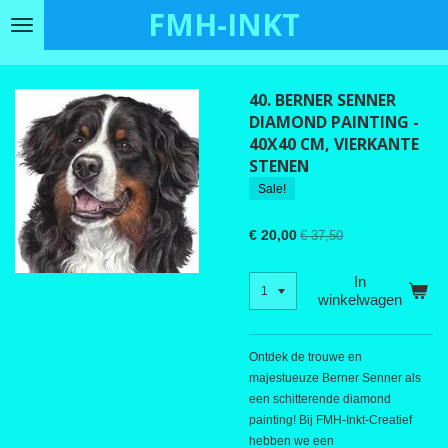
FMH-INKT
Ga
direct
naar
de
40. BERNER SENNER
hoofdinhoud
DIAMOND PAINTING -
40X40 CM, VIERKANTE
STENEN
Sale!
€ 20,00
€ 37,50
In
winkelwagen
Ontdek de trouwe en
majestueuze Berner Senner als
een schitterende diamond
painting! Bij FMH-Inkt-Creatief
hebben we een