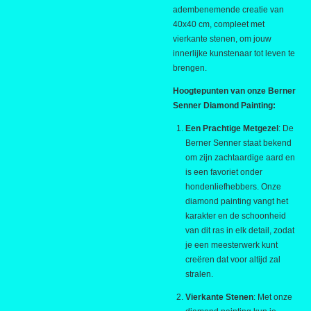
adembenemende creatie van
40x40 cm, compleet met
vierkante stenen, om jouw
innerlijke kunstenaar tot leven te
brengen.
Hoogtepunten van onze Berner
Senner Diamond Painting:
Een Prachtige Metgezel
: De
Berner Senner staat bekend
om zijn zachtaardige aard en
is een favoriet onder
hondenliefhebbers. Onze
diamond painting vangt het
karakter en de schoonheid
van dit ras in elk detail, zodat
je een meesterwerk kunt
creëren dat voor altijd zal
stralen.
Vierkante Stenen
: Met onze