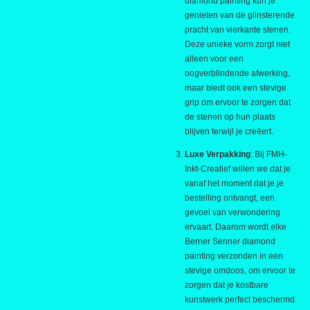
diamond painting kun je
genieten van de glinsterende
pracht van vierkante stenen.
Deze unieke vorm zorgt niet
alleen voor een
oogverblindende afwerking,
maar biedt ook een stevige
grip om ervoor te zorgen dat
de stenen op hun plaats
blijven terwijl je creëert.
Luxe Verpakking
: Bij FMH-
Inkt-Creatief willen we dat je
vanaf het moment dat je je
bestelling ontvangt, een
gevoel van verwondering
ervaart. Daarom wordt elke
Berner Senner diamond
painting verzonden in een
stevige omdoos, om ervoor te
zorgen dat je kostbare
kunstwerk perfect beschermd