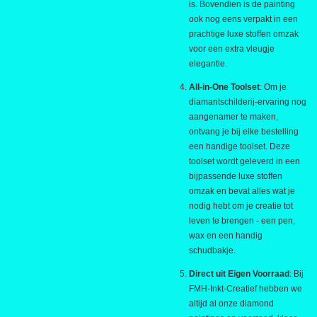
is. Bovendien is de painting
ook nog eens verpakt in een
prachtige luxe stoffen omzak
voor een extra vleugje
elegantie.
All-in-One Toolset
: Om je
diamantschilderij-ervaring nog
aangenamer te maken,
ontvang je bij elke bestelling
een handige toolset. Deze
toolset wordt geleverd in een
bijpassende luxe stoffen
omzak en bevat alles wat je
nodig hebt om je creatie tot
leven te brengen - een pen,
wax en een handig
schudbakje.
Direct uit Eigen Voorraad
: Bij
FMH-Inkt-Creatief hebben we
altijd al onze diamond