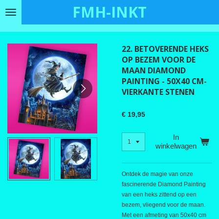
FMH-INKT
Ga
direct
naar
de
22. BETOVERENDE HEKS
hoofdinhoud
OP BEZEM VOOR DE
MAAN DIAMOND
PAINTING - 50X40 CM-
VIERKANTE STENEN
€ 19,95
In
winkelwagen
Ontdek de magie van onze
fascinerende Diamond Painting
van een heks zittend op een
bezem, vliegend voor de maan.
Met een afmeting van 50x40 cm