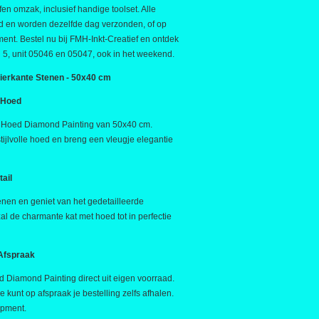
fen omzak, inclusief handige toolset. Alle
aad en worden dezelfde dag verzonden, of op
ent. Bestel nu bij FMH-Inkt-Creatief en ontdek
 5, unit 05046 en 05047, ook in het weekend.
ierkante Stenen - 50x40 cm
 Hoed
t Hoed Diamond Painting van 50x40 cm.
ijlvolle hoed en breng een vleugje elegantie
ail
tenen en geniet van het gedetailleerde
al de charmante kat met hoed tot in perfectie
 Afspraak
d Diamond Painting direct uit eigen voorraad.
 kunt op afspraak je bestelling zelfs afhalen.
ipment.