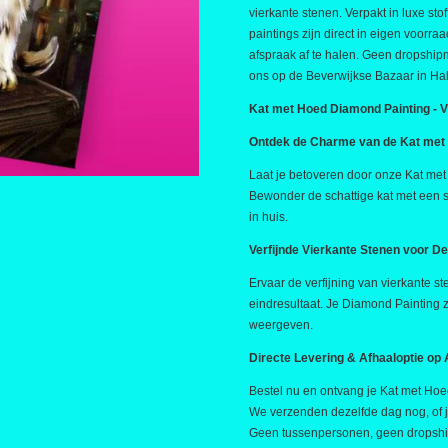
vierkante stenen. Verpakt in luxe stof
paintings zijn direct in eigen voorr
afspraak af te halen. Geen dropshipm
ons op de Beverwijkse Bazaar in Hal
Kat met Hoed Diamond Painting - V
Ontdek de Charme van de Kat met
Laat je betoveren door onze Kat me
Bewonder de schattige kat met een st
in huis.
Verfijnde Vierkante Stenen voor Det
Ervaar de verfijning van vierkante s
eindresultaat. Je Diamond Painting z
weergeven.
Directe Levering & Afhaaloptie op
Bestel nu en ontvang je Kat met Hoe
We verzenden dezelfde dag nog, of je
Geen tussenpersonen, geen dropsh